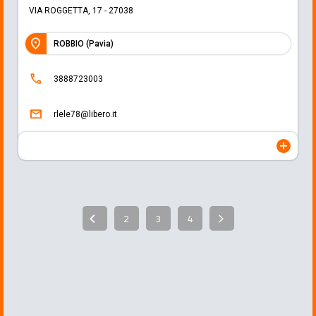
VIA ROGGETTA, 17 - 27038
location_on
ROBBIO (Pavia)
call
3888723003
mail
rlele78@libero.it
add
2
3
4
arrow_back_ios
arrow_forward_ios