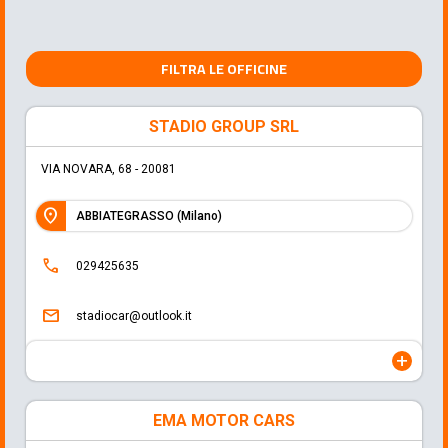
FILTRA LE OFFICINE
STADIO GROUP SRL
VIA NOVARA, 68 - 20081
location_on
ABBIATEGRASSO (Milano)
call
029425635
mail
stadiocar@outlook.it
add
EMA MOTOR CARS