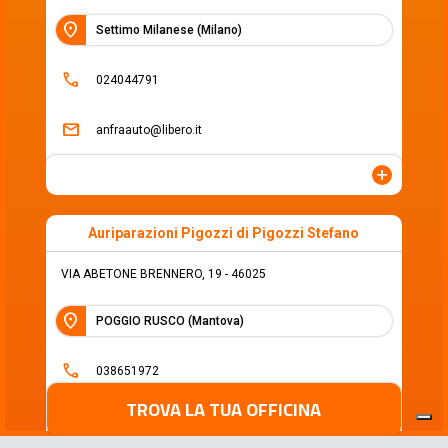
location_on
Settimo Milanese (Milano)
call
024044791
mail
anfraauto@libero.it
add
Auriparazioni Pigozzi di Pigozzi Stefano
VIA ABETONE BRENNERO, 19 - 46025
location_on
POGGIO RUSCO (Mantova)
call
038651972
TROVA LA TUA OFFICINA
mail
autoriparazionipigozzi@hotmail.it