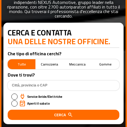
indipendenti NEXUS Automotive, gruppo leader nella
riparazione, con oltre 2700 autoriparatori affiliati in tutto il
mondo. Qui troverai il professionista d'eccellenza che stai
cercando.
CERCA E CONTATTA
UNA DELLE NOSTRE OFFICINE.
Che tipo di officina cerchi?
Tutte
Carrozzeria
Meccanica
Gomme
Dove ti trovi?
power
Service Ibride/Elettriche
event_available
Aperti il sabato
CERCA
search