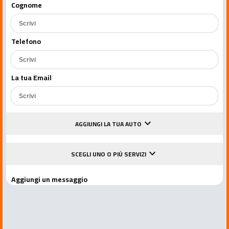
Cognome
Telefono
La tua Email
keyboard_arrow_down
AGGIUNGI LA TUA AUTO
keyboard_arrow_down
SCEGLI UNO O PIÙ SERVIZI
Aggiungi un messaggio
Accetto le condizioni della privacy