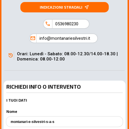
INDICAZIONI STRADALI
near_me
call
0536980230
mail
info@montanariesilvestri.it
Orari: Lunedì - Sabato: 08.00-12.30/14.00-18.30 |
history
Domenica: 08.00-12.00
RICHIEDI INFO O INTERVENTO
I TUOI DATI
Nome