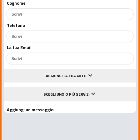
Cognome
Telefono
La tua Email
keyboard_arrow_down
AGGIUNGI LA TUA AUTO
keyboard_arrow_down
SCEGLI UNO O PIÙ SERVIZI
Aggiungi un messaggio
Accetto le condizioni della privacy