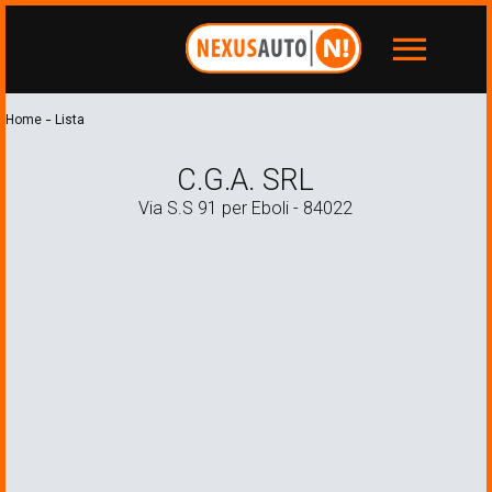
menu
-
Home
Lista
C.G.A. SRL
Via S.S 91 per Eboli - 84022