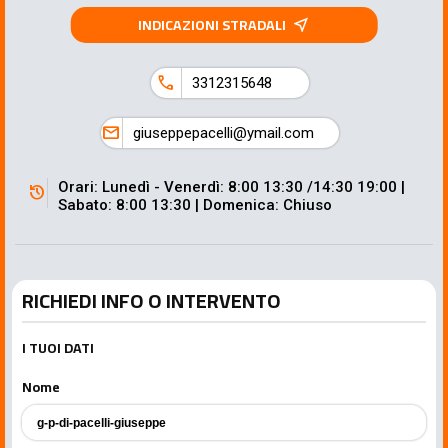
INDICAZIONI STRADALI
near_me
call
3312315648
mail
giuseppepacelli@ymail.com
Orari: Lunedì - Venerdì: 8:00 13:30 /14:30 19:00 |
history
Sabato: 8:00 13:30 | Domenica: Chiuso
RICHIEDI INFO O INTERVENTO
I TUOI DATI
Nome