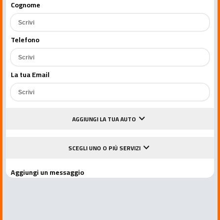
Cognome
Telefono
La tua Email
keyboard_arrow_down
AGGIUNGI LA TUA AUTO
keyboard_arrow_down
SCEGLI UNO O PIÙ SERVIZI
Aggiungi un messaggio
Accetto le condizioni della privacy