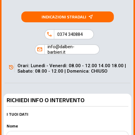
INDICAZIONI STRADALI
near_me
call
0374 340884
info@dalben-
mail
barbieri.it
Orari: Lunedì - Venerdì: 08.00 - 12.00 14.00 18.00 |
history
Sabato: 08.00 - 12.00 | Domenica: CHIUSO
RICHIEDI INFO O INTERVENTO
I TUOI DATI
Nome