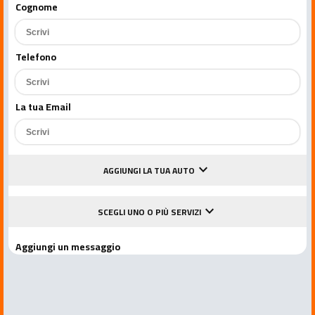
Cognome
Telefono
La tua Email
keyboard_arrow_down
AGGIUNGI LA TUA AUTO
keyboard_arrow_down
SCEGLI UNO O PIÙ SERVIZI
Aggiungi un messaggio
Accetto le condizioni della privacy