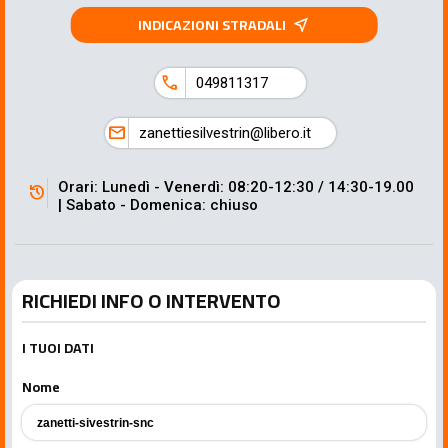
INDICAZIONI STRADALI
near_me
call
049811317
mail
zanettiesilvestrin@libero.it
Orari: Lunedì - Venerdì: 08:20-12:30 / 14:30-19.00
history
| Sabato - Domenica: chiuso
RICHIEDI INFO O INTERVENTO
I TUOI DATI
Nome