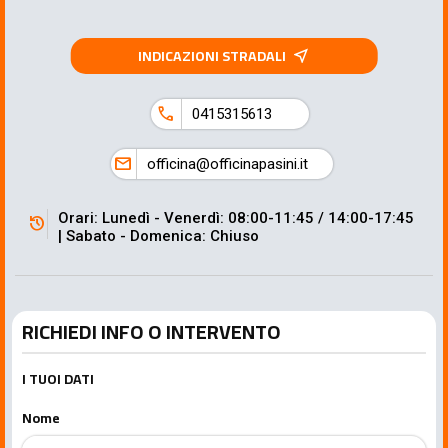
INDICAZIONI STRADALI
near_me
call
0415315613
mail
officina@officinapasini.it
Orari: Lunedì - Venerdì: 08:00-11:45 / 14:00-17:45
history
| Sabato - Domenica: Chiuso
RICHIEDI INFO O INTERVENTO
I TUOI DATI
Nome