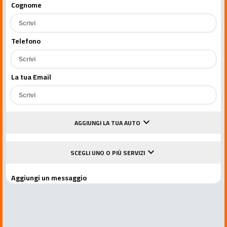
Cognome
Telefono
La tua Email
keyboard_arrow_down
AGGIUNGI LA TUA AUTO
keyboard_arrow_down
SCEGLI UNO O PIÙ SERVIZI
Aggiungi un messaggio
Accetto le condizioni della privacy