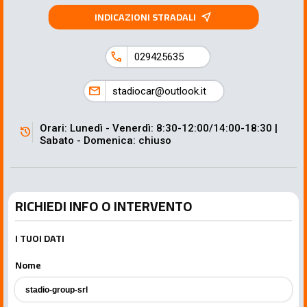
INDICAZIONI STRADALI
near_me
call
029425635
mail
stadiocar@outlook.it
Orari: Lunedì - Venerdì: 8:30-12:00/14:00-18:30 |
history
Sabato - Domenica: chiuso
RICHIEDI INFO O INTERVENTO
I TUOI DATI
Nome