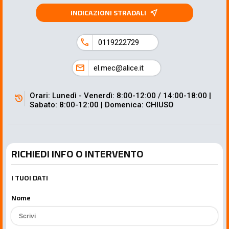
INDICAZIONI STRADALI
near_me
call
0119222729
mail
el.mec@alice.it
Orari: Lunedì - Venerdì: 8:00-12:00 / 14:00-18:00 |
history
Sabato: 8:00-12:00 | Domenica: CHIUSO
RICHIEDI INFO O INTERVENTO
I TUOI DATI
Nome