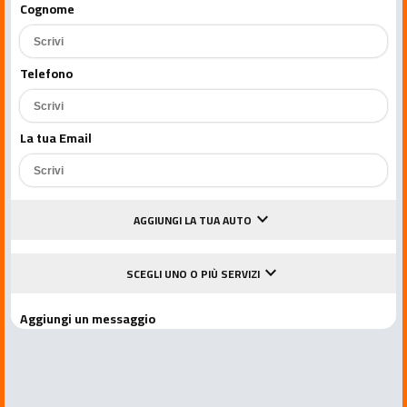
Cognome
Telefono
La tua Email
keyboard_arrow_down
AGGIUNGI LA TUA AUTO
keyboard_arrow_down
SCEGLI UNO O PIÙ SERVIZI
Aggiungi un messaggio
Accetto le condizioni della privacy