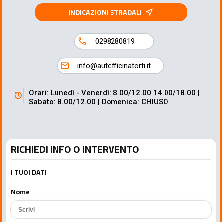
INDICAZIONI STRADALI
near_me
call
0298280819
mail
info@autofficinatorti.it
Orari: Lunedì - Venerdì: 8.00/12.00 14.00/18.00 |
history
Sabato: 8.00/12.00 | Domenica: CHIUSO
RICHIEDI INFO O INTERVENTO
I TUOI DATI
Nome