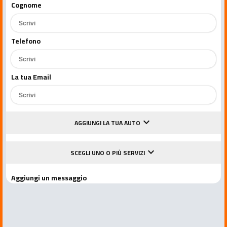
Cognome
Telefono
La tua Email
keyboard_arrow_down
AGGIUNGI LA TUA AUTO
keyboard_arrow_down
SCEGLI UNO O PIÙ SERVIZI
Aggiungi un messaggio
Accetto le condizioni della privacy