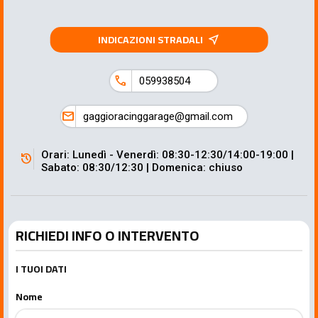
INDICAZIONI STRADALI
near_me
call
059938504
mail
gaggioracinggarage@gmail.com
Orari: Lunedì - Venerdì: 08:30-12:30/14:00-19:00 |
history
Sabato: 08:30/12:30 | Domenica: chiuso
RICHIEDI INFO O INTERVENTO
I TUOI DATI
Nome