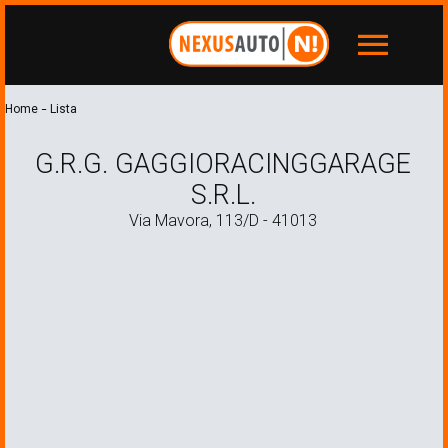
menu
-
Home
Lista
G.R.G. GAGGIORACINGGARAGE
S.R.L.
Via Mavora, 113/D - 41013