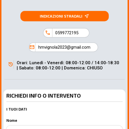
INDICAZIONI STRADALI
near_me
call
0599772195
mail
hmvignola2023@gmail.com
Orari: Lunedì - Venerdì: 08:00-12:00 / 14:00-18:30
history
| Sabato: 08:00-12:00 | Domenica: CHIUSO
RICHIEDI INFO O INTERVENTO
I TUOI DATI
Nome