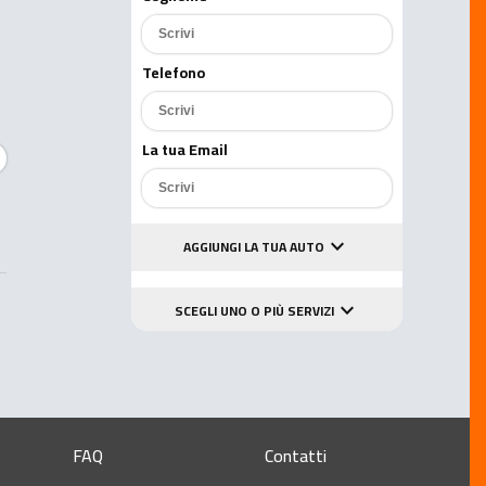
Telefono
La tua Email
keyboard_arrow_down
AGGIUNGI LA TUA AUTO
keyboard_arrow_down
SCEGLI UNO O PIÙ SERVIZI
Aggiungi un messaggio
Accetto le condizioni della
FAQ
Contatti
privacy