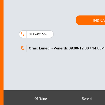
INDICA
call
0112421568
history
Orari: Lunedì - Venerdì: 08:00-12:00 / 14:00
Officine
Servizi