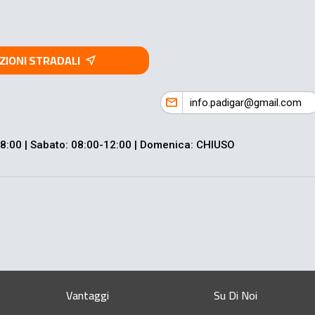
ZIONI STRADALI
near_me
mail
info.padigar@gmail.com
-18:00 | Sabato: 08:00-12:00 | Domenica: CHIUSO
Vantaggi
Su Di Noi