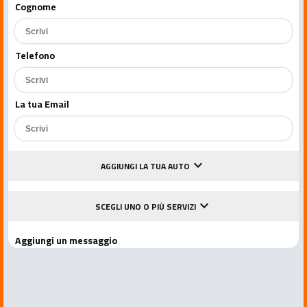
Cognome
Telefono
La tua Email
keyboard_arrow_down
AGGIUNGI LA TUA AUTO
keyboard_arrow_down
SCEGLI UNO O PIÙ SERVIZI
Aggiungi un messaggio
Accetto le condizioni della privacy