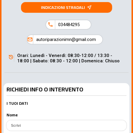
INDICAZIONI STRADALI
near_me
call
034484295
mail
autoriparazionimn@gmail.com
Orari: Lunedì - Venerdì: 08:30-12:00 / 13:30 -
history
18:00 | Sabato: 08:30 - 12:00 | Domenica: Chiuso
RICHIEDI INFO O INTERVENTO
I TUOI DATI
Nome