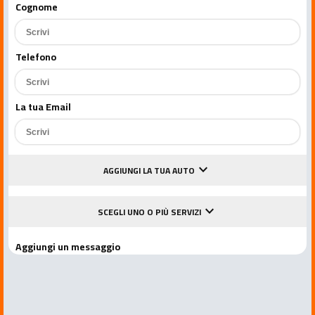
Cognome
Telefono
La tua Email
keyboard_arrow_down
AGGIUNGI LA TUA AUTO
keyboard_arrow_down
SCEGLI UNO O PIÙ SERVIZI
Aggiungi un messaggio
Accetto le condizioni della privacy