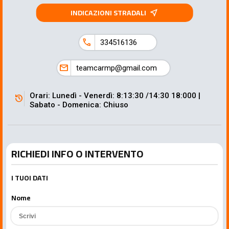
INDICAZIONI STRADALI
near_me
call
334516136
mail
teamcarmp@gmail.com
Orari: Lunedì - Venerdì: 8:13:30 /14:30 18:000 |
history
Sabato - Domenica: Chiuso
RICHIEDI INFO O INTERVENTO
I TUOI DATI
Nome