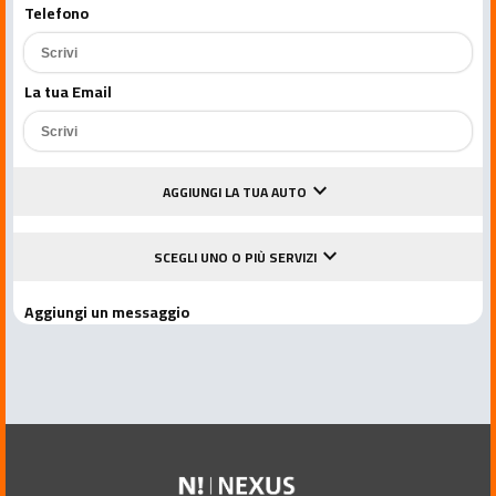
Telefono
La tua Email
keyboard_arrow_down
AGGIUNGI LA TUA AUTO
keyboard_arrow_down
SCEGLI UNO O PIÙ SERVIZI
Aggiungi un messaggio
Accetto le condizioni della privacy